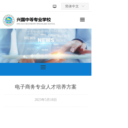
首页
简体中文
ꀅ
넡
学校动态
끀
学校概况
校园生活
师资队伍
끀
教学科研
招生信息
电子商务专业人才培养方案
学工在线
2023年5月18日
交流合作
校务公开