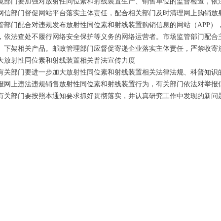
门要加强对放射性同位素和射线装置生产、销售单位的监督检查，依法
网信部门督促网站平台落实主体责任，配合相关部门及时清理网上购销放
管部门配合对违规发布放射性同位素和射线装置购销信息的网站（APP）
，依法查处不履行网络安全保护等义务的网络运营者。市场监管部门配合
、下架相关产品。邮政管理部门应督促寄递企业落实主体责任，严禁收寄
放射性同位素和射线装置相关普法宣传力度
部门要进一步加大放射性同位素和射线装置相关法律法规、科普知识的
报网上违法违规销售放射性同位素和射线装置行为，有关部门依法对举报
部门要按照本通知要求抓好贯彻落实，并认真研究工作中发现的新问题