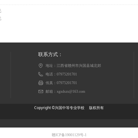
无
无
联系方式：
地址：
江西省赣州市兴国县城北郊
电话：
07975201701
传真：
07975201701
邮箱：
xgxdszx@163.com
Copyright ©兴国中等专业学校 版权所有
赣ICP备19001129号-1