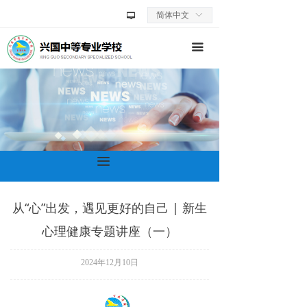
首页
简体中文
ꀅ
넡
学校动态
끀
学校概况
校园生活
师资队伍
끀
教学科研
招生信息
从“心”出发，遇见更好的自己 | 新生
心理健康专题讲座（一）
学工在线
交流合作
2024年12月10日
校务公开